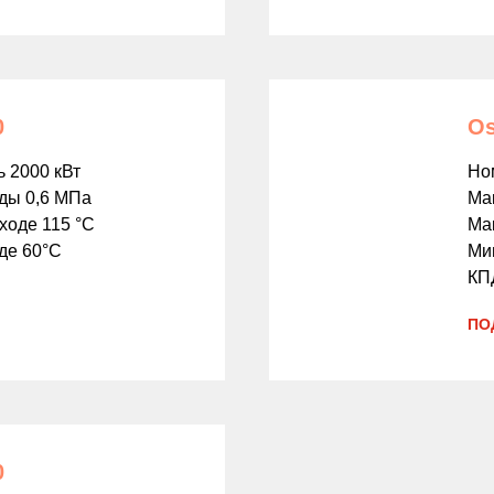
0
Os
 2000 кВт
Но
оды 0,6 МПа
Ма
ходе 115 °С
Мак
де 60°С
Мин
КП
ПО
0