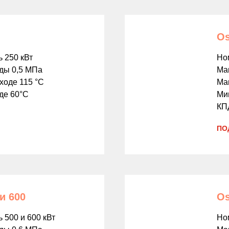
Os
 250 кВт
Но
оды 0,5 МПа
Ма
ходе 115 °С
Мак
де 60°С
Мин
КП
ПО
и 600
Os
500 и 600 кВт
Но