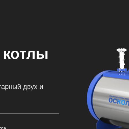
 котлы
арный двух и
тла