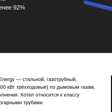
енее 92%
Energy — стальной, газотрубный,
500 кВт трёхходовые) по дымовым газам,
олнения. Котел относится к классу
огарными трубами.