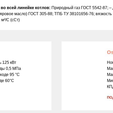
 во всей линейке котлов:
Природный газ ГОСТ 5542-87; –
ляровое масло) ГОСТ 305-88; ТПБ ТУ 38101656-76; вязкость п
; м²/С (cCт)
Os
 125 кВт
Но
оды 0,5 МПа
Ма
ходе 95 °С
Мак
де 60°С
Мин
КП
ПО