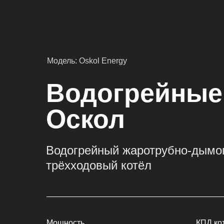
Модель: Oskol Energy
Водогрейные
Оскол
Водогрейный жаротрубно-дымог
трёхходовый котёл
Мощность
КПД ко